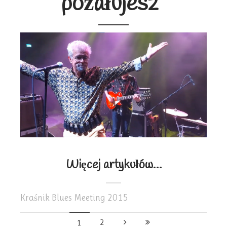
pożałujesz"
Więcej artykułów…
Kraśnik Blues Meeting 2015
2
1