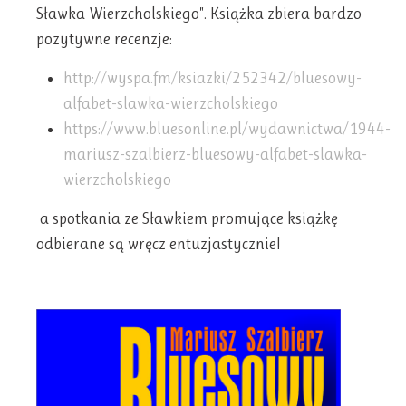
Sławka Wierzcholskiego". Książka zbiera bardzo
pozytywne recenzje:
http://wyspa.fm/ksiazki/252342/bluesowy-
alfabet-slawka-wierzcholskiego
https://www.bluesonline.pl/wydawnictwa/1944-
mariusz-szalbierz-bluesowy-alfabet-slawka-
wierzcholskiego
a spotkania ze Sławkiem promujące książkę
odbierane są wręcz entuzjastycznie!