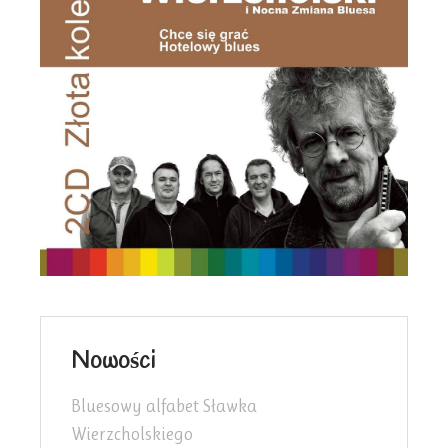
Nowości
Bluesowy alfabet Sławka
Wierzcholskiego