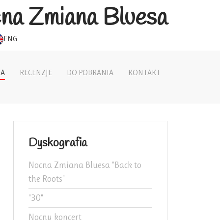
na Zmiana Bluesa
ENG
IA
RECENZJE
DO POBRANIA
KONTAKT
Dyskografia
Nocna Zmiana Bluesa "Back to
the Roots"
"30"
Nocny koncert