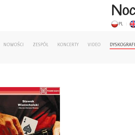
Noc
PL
NOWOŚCI
ZESPÓŁ
KONCERTY
VIDEO
DYSKOGRAF